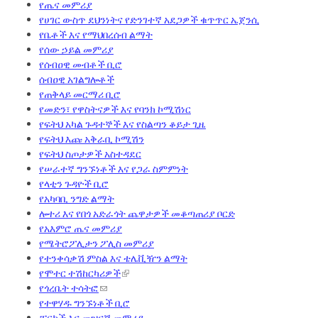
የጤና መምሪያ
የሀገር ውስጥ ደህንነትና የድንገተኛ አደጋዎች ቁጥጥር ኤጀንሲ
የቤቶች እና የማህበረሰብ ልማት
የሰው ኃይል መምሪያ
የሰብዐዊ መብቶች ቢሮ
ሰብዐዊ አገልግሎቶች
የጠቅላይ መርማሪ ቢሮ
የመድን፣ የዋስትናዎች እና የባንክ ኮሚሽነር
የፍትህ አካል ጉዳተኞች እና የስልጣን ቆይታ ጊዜ
የፍትህ እጩ አቅራቢ ኮሚሽን
የፍትህ ስጦታዎች አስተዳደር
የሠራተኛ ግንኙነቶች እና የጋራ ስምምነት
የላቲን ጉዳዮች ቢሮ
የአካባቢ ንግድ ልማት
ሎተሪ እና የበጎ አድራጎት ጨዋታዎች መቆጣጠሪያ ቦርድ
የአእምሮ ጤና መምሪያ
የሜትሮፖሊታን ፖሊስ መምሪያ
የተንቀሳቃሽ ምስል እና ቴሌቪዥን ልማት
የሞተር ተሽከርካሪዎች
የጎረቤት ተሳትፎ
የተዋሃዱ ግንኙነቶች ቢሮ
ፓርኮች እና መዝናኛ መምሪያ