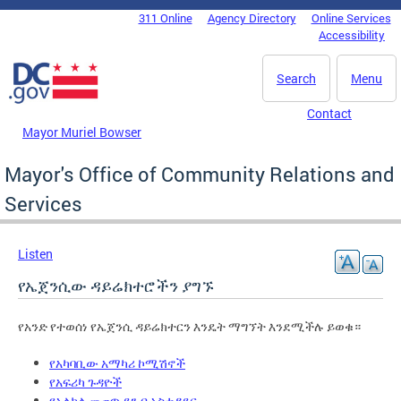
Skip to main content
311 Online
Agency Directory
Online Services
DC Agency Top Menu
Accessibility
Search
Menu
Contact
Mayor Muriel Bowser
Mayor's Office of Community Relations and
Services
Listen
የኤጀንሲው ዳይሬክተሮችን ያግኙ
የአንድ የተወሰነ የኤጀንሲ ዳይሬክተርን እንዴት ማግኘት እንደሚችሉ ይወቁ።
የአካባቢው አማካሪ ኮሚሽኖች
የአፍሪካ ጉዳዮች
የአልኮል መጠጥ ደንብ አስተዳደር