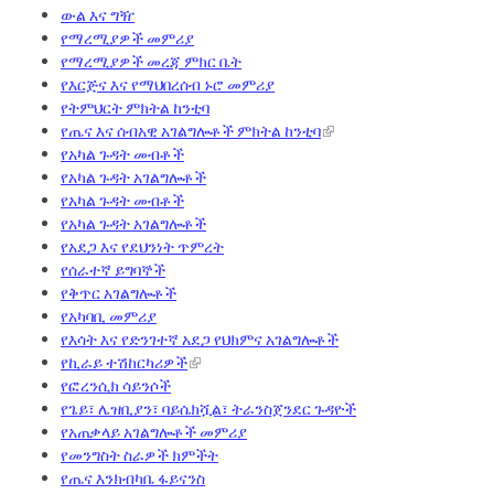
ውል እና ግዥ
የማረሚያዎች መምሪያ
የማረሚያዎች መረጃ ምክር ቤት
የእርጅና እና የማህበረሰብ ኑሮ መምሪያ
የትምህርት ምክትል ከንቲባ
የጤና እና ሰብአዊ አገልግሎቶች ምክትል ከንቲባ
የአካል ጉዳት መብቶች
የአካል ጉዳት አገልግሎቶች
የአካል ጉዳት መብቶች
የአካል ጉዳት አገልግሎቶች
የአደጋ እና የደህንነት ጥምረት
የሰራተኛ ይግባኞች
የቅጥር አገልግሎቶች
የአካባቢ መምሪያ
የእሳት እና የድንገተኛ አደጋ የህክምና አገልግሎቶች
የኪራይ ተሽከርካሪዎች
የፎረንሲክ ሳይንሶች
የጌይ፣ ሌዝቢያን፣ ባይሴክሿል፣ ትራንስጀንደር ጉዳዮች
የአጠቃላይ አገልግሎቶች መምሪያ
የመንግስት ስራዎች ክምችት
የጤና እንክብካቤ ፋይናንስ