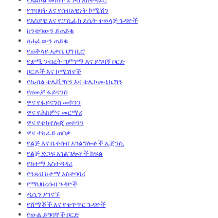
የጥበባት እና የሰብአዊነት ኮሚሽን
የእስያዊ እና የፓሲፊክ ደሴት ተወላጅ ጉዳዮች
ከንቲባውን ይጠይቁ
ፀሐፊውን ጠይቁ
የጠቅላይ አቃቤ ህግ ቢሮ
የቋሚ ንብረት ግምገማ እና ይግባኝ ቦርድ
ቦርዶች እና ኮሚሽኖች
የኬብል ቴሌቪዥን እና ቴሌኮሙኒኬሽን
የዘመቻ ፋይናንስ
ዋና የፋይናንስ መኮንን
ዋና የሕክምና መርማሪ
ዋና የቴክኖሎጂ መኮንን
ዋና ተከራይ ጠበቃ
የልጅ እና ቤተሰብ አገልግሎቶች ኤጀንሲ
የልጅ ድጋፍ አገልግሎቶች ክፍል
የከተማ አስተዳዳሪ
የንጹህ ከተማ አስተባባሪ
የማህበረሰብ ጉዳዮች
ዲሲን ያገናኙ
የሸማቾች እና የቁጥጥር ጉዳዮች
የውል ይግባኞች ቦርድ