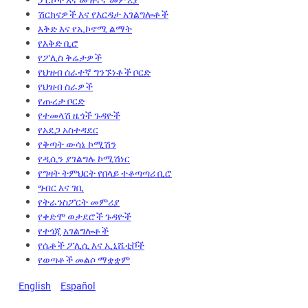
ሽርክናዎች እና የእርዳታ አገልግሎቶች
እቅድ እና የኢኮኖሚ ልማት
የእቅድ ቢሮ
የፖሊስ ቅሬታዎች
የህዝብ ሰራተኛ ግንኙነቶች ቦርድ
የህዝብ ስራዎች
የጡረታ ቦርድ
የተመላሽ ዜጎች ጉዳዮች
የአደጋ አስተዳደር
የቅጣት ውሳኔ ኮሚሽን
የዲሲን ያገልግሉ ኮሚሽነር
የግዛት ትምህርት የበላይ ተቆጣጣሪ ቢሮ
ግብር እና ገቢ
የትራንስፖርት መምሪያ
የቀድሞ ወታደሮች ጉዳዮች
የተጎጂ አገልግሎቶች
የሴቶች ፖሊሲ እና ኢኒሼቲቮች
የወጣቶች መልሶ ማቋቋም
English
Español